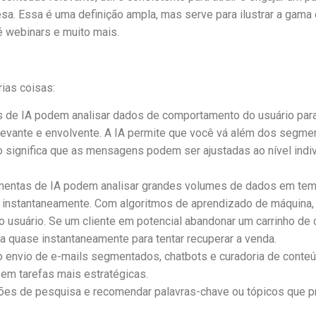
sa. Essa é uma definição ampla, mas serve para ilustrar a gama
é webinars e muito mais.
rias coisas:
os de IA podem analisar dados de comportamento do usuário pa
levante e envolvente. A IA permite que você vá além dos segment
o significa que as mensagens podem ser ajustadas ao nível indiv
amentas de IA podem analisar grandes volumes de dados em temp
 instantaneamente. Com algoritmos de aprendizado de máquina,
usuário. Se um cliente em potencial abandonar um carrinho de 
quase instantaneamente para tentar recuperar a venda.
o envio de e-mails segmentados, chatbots e curadoria de conte
em tarefas mais estratégicas.
drões de pesquisa e recomendar palavras-chave ou tópicos que pr