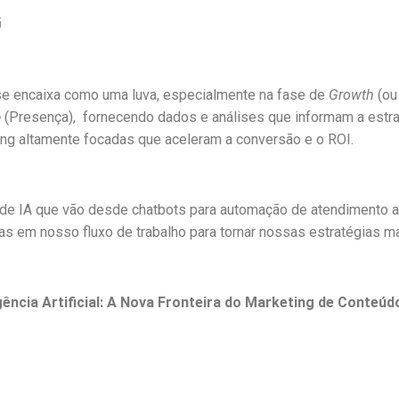
G
se encaixa como uma luva, especialmente na fase de
Growth
(ou
e
(Presença), fornecendo dados e análises que informam a estra
ting altamente focadas que aceleram a conversão e o ROI.
 de IA que vão desde chatbots para automação de atendimento a
s em nosso fluxo de trabalho para tornar nossas estratégias ma
igência Artificial: A Nova Fronteira do Marketing de Conteú