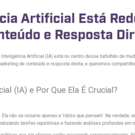
ia Artificial Está Red
nteúdo e Resposta Dir
Inteligência Artificial (IA) está no centro desse turbilhão de m
arketing de conteúdo e resposta direta, e queremos compartilh
cial (IA) e Por Que Ela É Crucial?
 IA. Ela não se resume apenas a ‘robôs que pensam’. Na verdade
atizando tarefas repetitivas e fazendo análises profundas em 
 práticas que ela oferece estão crescendo exponencialmente. Nã