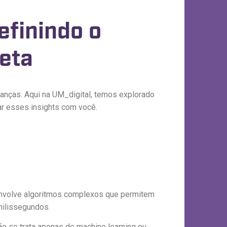
efinindo o
eta
udanças. Aqui na UM_digital, temos explorado
ar esses insights com você.
, envolve algoritmos complexos que permitem
milissegundos.
o se trata apenas de machine learning ou