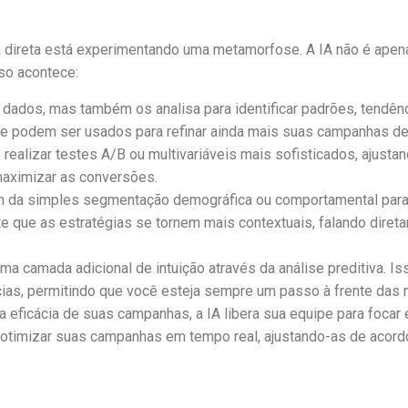
a direta está experimentando uma metamorfose. A IA não é apen
so acontece:
a dados, mas também os analisa para identificar padrões, tend
que podem ser usados para refinar ainda mais suas campanhas de
 realizar testes A/B ou multivariáveis mais sofisticados, ajust
maximizar as conversões.
ém da simples segmentação demográfica ou comportamental para c
e que as estratégias se tornem mais contextuais, falando diret
ma camada adicional de intuição através da análise preditiva. 
as, permitindo que você esteja sempre um passo à frente das 
 eficácia de suas campanhas, a IA libera sua equipe para foca
 otimizar suas campanhas em tempo real, ajustando-as de acor