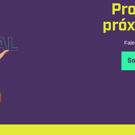
Pro
pró
Fale
So