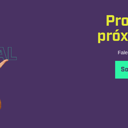
Pro
pró
Fale
So