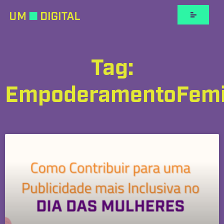
Tag:
EmpoderamentoFemi