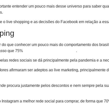
portante entender um pouco mais desse universo para saber qua
s.
e o live shopping e as decisões do Facebook em relação a essa
ping
hor do que conhecer um pouco mais do comportamento dos brasi
passo que 75%
usa as redes sociais para isso
.
pelas redes sociais se dá principalmente pela pandemia e a nec
res afirmaram ser adeptos ao live marketing, principalmente
nde procura justamente pelos descontos e nem sempre pela sua
Instagram a melhor rede social para comprar, de forma que 70