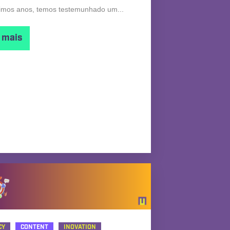
timos anos, temos testemunhado um...
a mais
CY
CONTENT
INOVATION