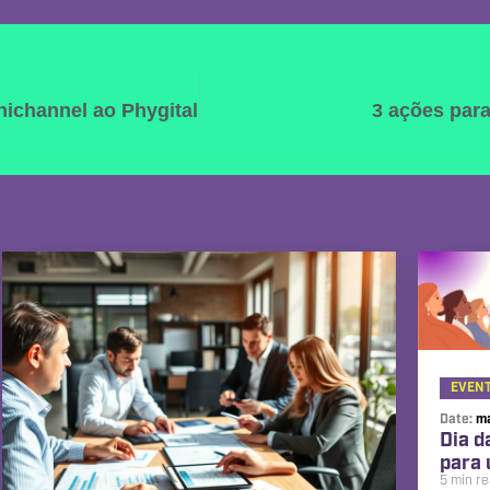
ichannel ao Phygital
3 ações para
EVEN
Date:
ma
Dia d
para 
5 min r