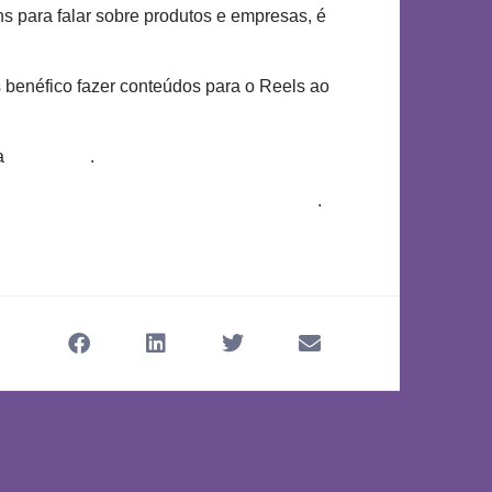
s para falar sobre produtos e empresas, é
 benéfico fazer conteúdos para o Reels ao
ma
loja online
.
as vendas da sua loja online com o frete
.