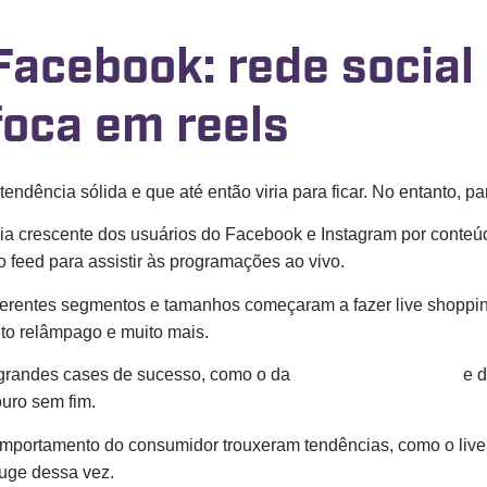
Facebook: rede socia
foca em reels
endência sólida e que até então viria para ficar. No entanto, p
cia crescente dos usuários do Facebook e Instagram por conteú
 feed para assistir às programações ao vivo.
entes segmentos e tamanhos começaram a fazer live shopping,
nto relâmpago e muito mais.
r grandes cases de sucesso, como o da
Vtex com a Samsung
e d
uro sem fim.
portamento do consumidor trouxeram tendências, como o live 
auge dessa vez.