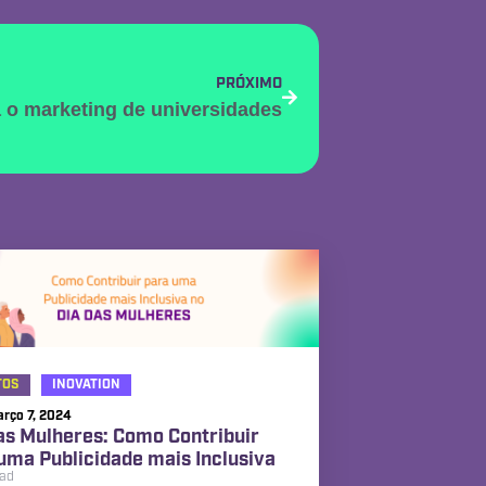
PRÓXIMO
 o marketing de universidades
TOS
INOVATION
rço 7, 2024
as Mulheres: Como Contribuir
uma Publicidade mais Inclusiva
ead