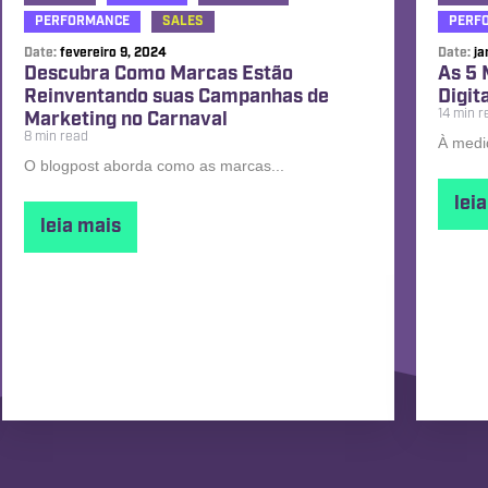
PERFORMANCE
SALES
PERF
Date:
fevereiro 9, 2024
Date:
ja
Descubra Como Marcas Estão
As 5 
Reinventando suas Campanhas de
Digit
14 min r
Marketing no Carnaval
8 min read
À medi
O blogpost aborda como as marcas...
lei
leia mais