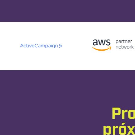
Pro
pró