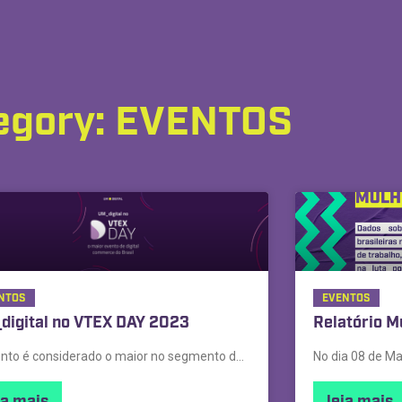
egory: EVENTOS
NTOS
EVENTOS
digital no VTEX DAY 2023
Relatório M
O evento é considerado o maior no segmento de transformação