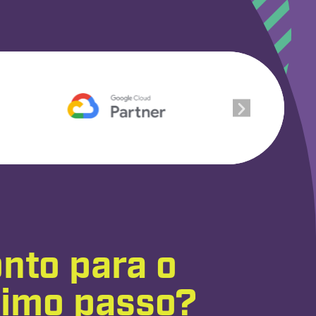
nto para o
ximo passo?