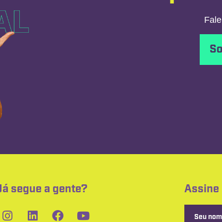
Fale
So
Já segue a gente?
Assine
Seu nom