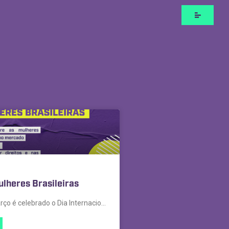
ulheres Brasileiras
No dia 08 de Março é celebrado o Dia Internacional