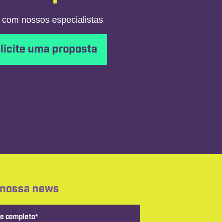
 com nossos especialistas
licite uma proposta
 nossa news
e completo*